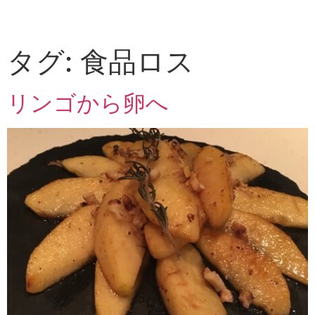
タグ:
食品ロス
リンゴから卵へ