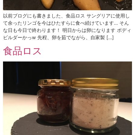
以前ブログにも書きました、食品ロス サングリアに使用し
て余ったリンゴを今はひたすらに食べ続けています… そん
な日も今日で終わります！ 明日からは卵になります ボディ
ビルダーかっw 先程、卵を茹でながら、自家製 […]
食品ロス